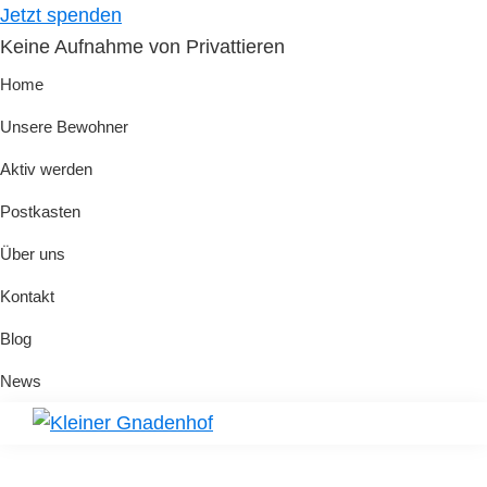
Skip
Skip
Jetzt spenden
to
to
Keine Aufnahme von Privattieren
primary
main
Home
navigation
content
Unsere Bewohner
Aktiv werden
Postkasten
Über uns
Kontakt
Blog
News
Kleiner
Hilfe
Gnadenhof
für