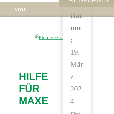
NEWS
Dat
um
:
Kleiner
Hilfe
Gnadenhof
19.
für
Tierheimtiere
Mär
HILFE
z
FÜR
202
MAXE
4