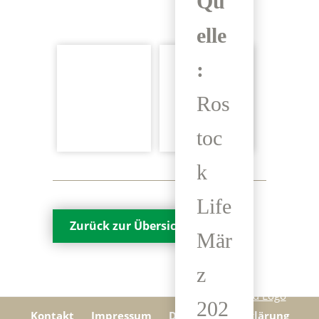
Qu
elle
:
Ros
toc
k
Life
Zurück zur Übersicht
Mär
z
202
Kontakt
Impressum
Datenschutzerklärung