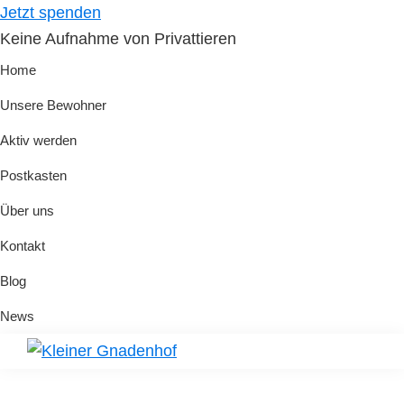
Skip
Skip
Jetzt spenden
to
to
Keine Aufnahme von Privattieren
primary
main
Home
navigation
content
Unsere Bewohner
Aktiv werden
Postkasten
Über uns
Kontakt
Blog
News
Kleiner
Hilfe
Gnadenhof
für