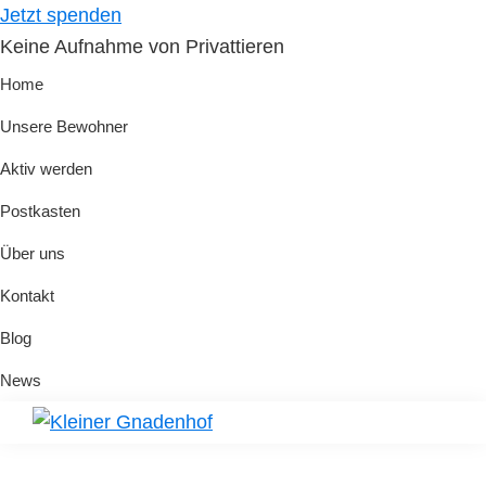
Skip
Skip
Jetzt spenden
to
to
Keine Aufnahme von Privattieren
primary
main
Home
navigation
content
Unsere Bewohner
Aktiv werden
Postkasten
Über uns
Kontakt
Blog
News
Kleiner
Hilfe
Gnadenhof
für