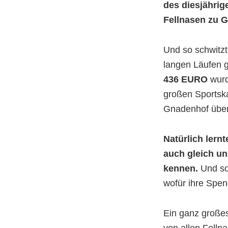
des diesjährig
Fellnasen zu 
Und so schwitzt
langen Läufen 
436 EURO
wurd
großen Sportsk
Gnadenhof übe
Natürlich lern
auch gleich un
kennen.
Und so 
wofür ihre Spen
Ein ganz große