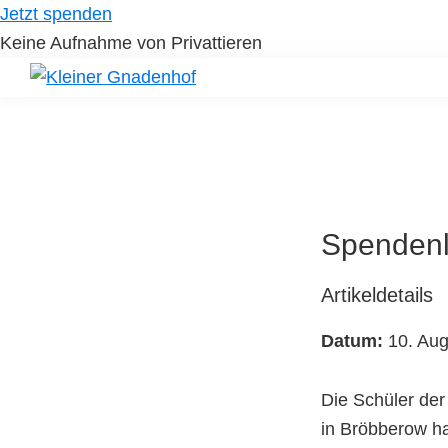
Skip
Skip
Jetzt spenden
to
to
Keine Aufnahme von Privattieren
primary
main
navigation
content
Kleiner
Hilfe
Gnadenhof
für
Tierheimtiere
Spendenl
Artikeldetails
Datum:
10. Aug
Die Schüler der
in Bröbberow h