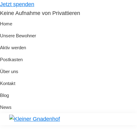
Skip
Skip
Jetzt spenden
to
to
Keine Aufnahme von Privattieren
primary
main
Home
navigation
content
Unsere Bewohner
Aktiv werden
Postkasten
Über uns
Kontakt
Blog
News
Kleiner
Hilfe
Gnadenhof
für