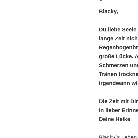
Blacky,
Du liebe Seele
lange Zeit nic
Regenbogenbrü
große Lücke.
A
Schmerzen und 
Tränen trockne
irgendwann wi
Die Zeit mit D
In lieber Erin
Deine Heike
Blacky`s Leben