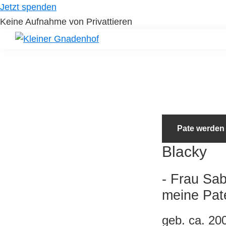
Skip
Skip
Jetzt spenden
to
to
Keine Aufnahme von Privattieren
primary
main
navigation
content
Kleiner
Hilfe
Gnadenhof
für
Tierheimtiere
Pate werden
Blacky
- Frau Sa
meine Pat
geb. ca. 20