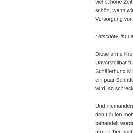
viel schöne Zeit
schön, wenn wir
Versorgung von
Letschow, im O
Diese arme Krea
Unvorstellbar fü
Schäferhund Mi
ein paar Schritt
wird, so schrec
Und niemanden h
den Läufen mehr
behandelt wurde
armen Tier noch