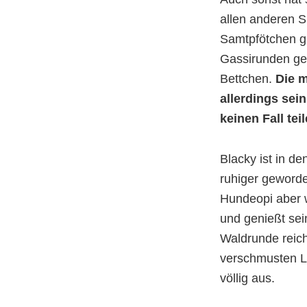
allen anderen 
Samtpfötchen gu
Gassirunden ge
Bettchen.
Die m
allerdings sei
keinen Fall tei
Blacky ist in d
ruhiger geword
Hundeopi aber wi
und genießt se
Waldrunde reic
verschmusten La
völlig aus.