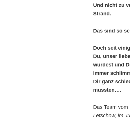
Und nicht zu 
Strand.
Das sind so s
Doch seit eini
Du, unser lie
wurdest und D
immer schlimm
Dir ganz schle
mussten….
Das Team vom K
Letschow, im J