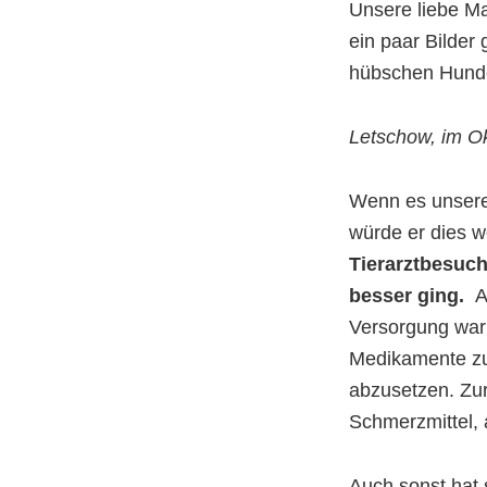
Unsere liebe M
ein paar Bilder
hübschen Hunde
Letschow, im O
Wenn es unser
würde er dies 
Tierarztbesuch
besser ging.
A
Versorgung war 
Medikamente zu
abzusetzen. Zur 
Schmerzmittel, a
Auch sonst hat s