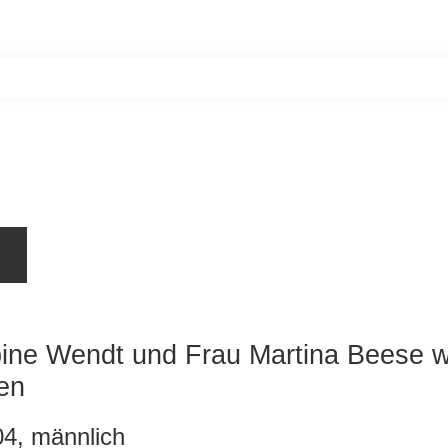
Home
Unsere Bewohner
Aktiv werde
bine Wendt und Frau Martina Beese 
en
04, männlich