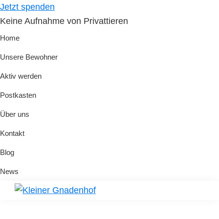
Skip
Skip
Jetzt spenden
to
to
Keine Aufnahme von Privattieren
primary
main
Home
navigation
content
Unsere Bewohner
Aktiv werden
Postkasten
Über uns
Kontakt
Blog
News
Kleiner
Hilfe
Gnadenhof
für